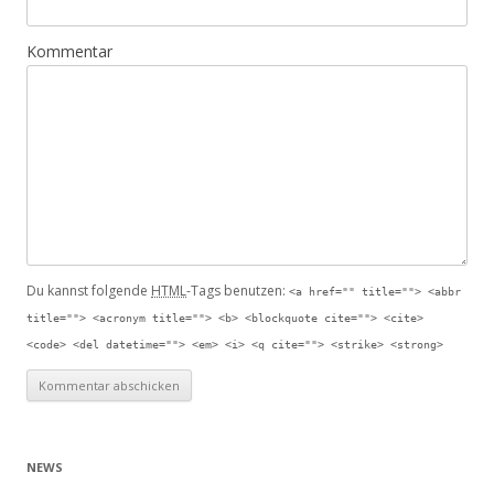
Kommentar
Du kannst folgende
HTML
-Tags benutzen:
<a href="" title=""> <abbr
title=""> <acronym title=""> <b> <blockquote cite=""> <cite>
<code> <del datetime=""> <em> <i> <q cite=""> <strike> <strong>
NEWS