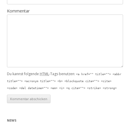
Kommentar
Du kannst folgende
HTML
-Tags benutzen:
<a href="" title=""> <abbr
title=""> <acronym title=""> <b> <blockquote cite=""> <cite>
<code> <del datetime=""> <em> <i> <q cite=""> <strike> <strong>
NEWS